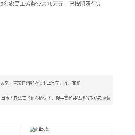
36名农民工劳务费共78万元，已按期履行完
人黄某、覃某在调解协议书上签字并握手言和
方当事人在法官的耐心协调下，握手言和并达成分期还款协议