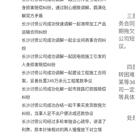
身损害赔偿纠纷，通过耐心细致调解，圆满化
三
解双方矛盾
务合同
长沙讨债公司成功快速调解一起海带加工产品
期拖欠
运输合同纠纷
公司短
长沙讨债公司成功调解一起企业间商事合同纠
议。
纷
长沙讨债公司成功调解一起因电缆施工引发的
人身损害赔偿纠纷
四
长沙讨债公司成功调解一起建设工程施工合同
转困难
案，妥善处置245万余元工程尾款争议
某等3
长沙讨债公司成功化解一起市政路灯损毁赔偿
司一定
等具体
纠纷
长沙讨债公司成功办结一起干果买卖货款拖欠
纠纷，当事人足不出户便达成还款协议
处
长沙讨债公司经过多轮单独谈心疏导，讲清了
利弊，原本针锋相对的两人慢慢放下对立情