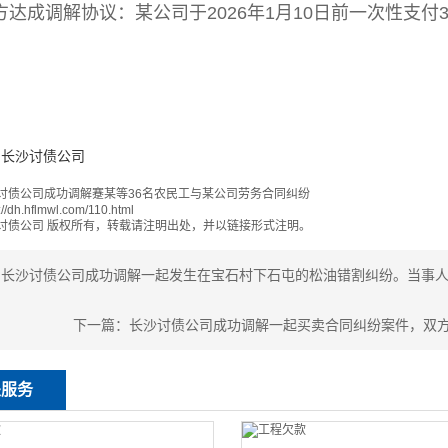
方达成调解协议：某公司于2026年1月10日前一次性支付
长沙讨债公司
讨债公司成功调解蹇某等36名农民工与某公司劳务合同纠纷
://dh.hflmwl.com/110.html
讨债公司
版权所有，转载请注明出处，并以链接形式注明。
：
长沙讨债公司成功调解一起发生在宝石村下石屯的松油错割纠纷。当事
下一篇：
长沙讨债公司成功调解一起买卖合同纠纷案件，双
关服务