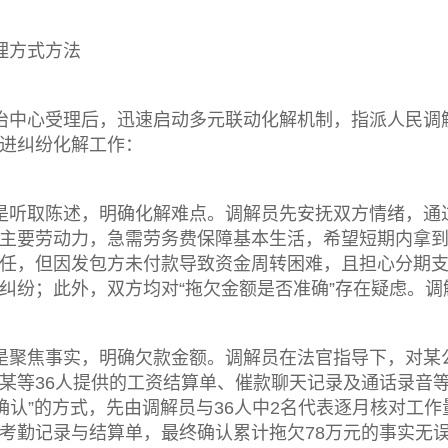
理方式方法
治中心受理后，迅速启动多元联动化解机制，指派人民调
进纠纷化解工作：
是听取陈述，明确化解难点。调解员先安抚双方情绪，通
主要劳动力，急需劳务费保障基本生活，希望短期内拿
任，但因发包方未付款导致资金周转困难，且担心分期
纠纷；此外，双方均对“拖欠金额是否准确”存在疑虑。
是聚焦事实，明确欠款金额。调解员在法官指导下，对某
某等36人提供的工资结算单、催款聊天记录及通话录音
确认”的方式，先由调解员与36人中2名代表逐月核对工
考勤记录与结算单，最终确认累计拖欠78万元的事实无