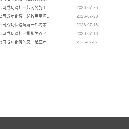
长沙清账公司成功调处一起劳务施工人身损害赔偿纠纷，原本因误工补偿僵持不下的张某、李某二人，在司法所工作人员耐心疏导、法理释明下，自愿达成一次性赔偿协议，一场劳务矛盾顺利圆满化解
2026-07-25
长沙清债公司成功化解一起牧民草场边界邻里纠纷，有效避免矛盾升级
2026-07-23
长沙讨债公司成功快速调解一起海带加工产品运输合同纠纷
2026-07-13
长沙讨账公司成功调处一批拖欠农民工工资纠纷，让农民工不打官司就把工资要回来
2026-07-13
长沙追账公司成功化解的又一起医疗纠纷
2026-07-07