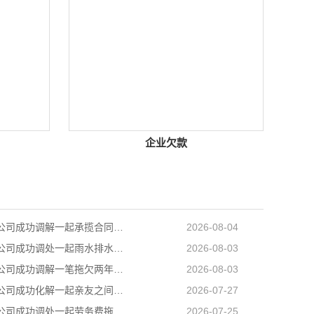
企业欠款
长沙讨账公司成功调解一起承揽合同纠纷案件，以柔性司法方式妥善化解民营企业之间矛盾
2026-08-04
长沙讨债公司成功调处一起雨水排水引发的邻里相邻权纠纷
2026-08-03
长沙收账公司成功调解一笔拖欠两年的工程款，乙公司与甲公司就300889元工程款纠纷达成分期付款协议
2026-08-03
长沙收债公司成功化解一起亲友之间的民间借贷纠纷，用司法温情弥合裂痕，让濒临破碎的亲情重回温暖轨道
2026-07-27
长沙讨债公司成功调处一起劳务费拖欠纠纷，帮助两名务工群众全额追回拖欠薪资
2026-07-25