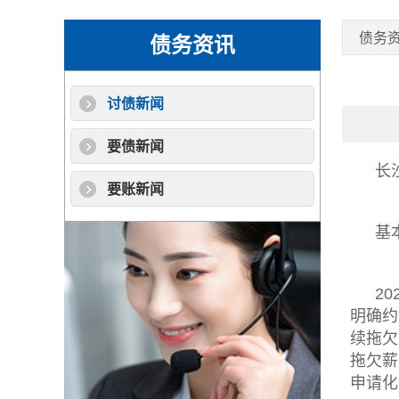
债务
债务资讯
讨债新闻
要债新闻
长
要账新闻
基
2
明确约
续拖欠
拖欠薪
申请化