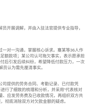
解员开展调解，并由入驻法官提供专业指导，
过一对一沟通，掌握核心诉求。蹇某等36人作
到足额款项；某公司认可拖欠事实，表示愿承担
支付后引发后续纠纷，希望降低付款压力，一次
调解员认为需先厘清事实。
公司提供的劳务合同、考勤记录、已付款凭
等进行了细致的梳理和分析，并采用“代表核对
作量、应发劳务费及已收款情况，再组织双方共
误，彻底消除双方对欠款金额的疑虑。