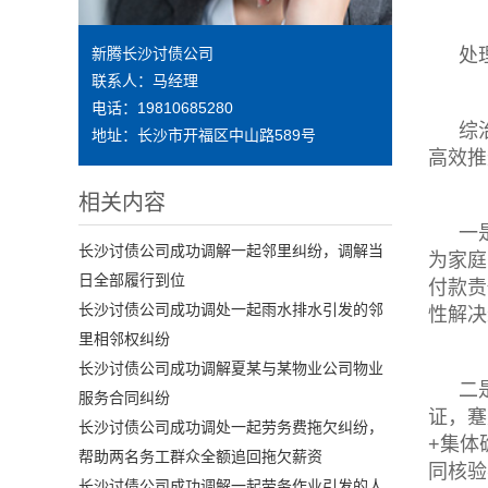
处
新腾长沙讨债公司
联系人：马经理
电话：19810685280
综
地址：长沙市开福区中山路589号
高效推
相关内容
一
长沙讨债公司成功调解一起邻里纠纷，调解当
为家庭
日全部履行到位
付款责
长沙讨债公司成功调处一起雨水排水引发的邻
性解决
里相邻权纠纷
长沙讨债公司成功调解夏某与某物业公司物业
二
服务合同纠纷
证，蹇
长沙讨债公司成功调处一起劳务费拖欠纠纷，
+集体
帮助两名务工群众全额追回拖欠薪资
同核验
长沙讨债公司成功调解一起劳务作业引发的人