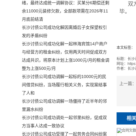
绪，最终达成统一调解协议：买某分6期偿还剩
双
毕。
余11000元装修欠款，全部款项需在2026年11
月底前结清
长沙讨债公司成功化解因离婚后子女探望权引
发的矛盾纠纷
长沙讨债公司成功化解一起林海宾馆14户商户
本文标签：
与经营方的租金纠纷，仅用两天时间促成双方
标题：
长沙
达成共识，将原本计划上涨1000元/月的租金调
网址：
https
整为上涨500元/月
作者：
长沙
长沙讨债公司成功调解一起标的10000元的民
上一篇
间借贷纠纷，当场履行相关义务，实现案结事
了人和
长沙讨债公司成功调解一场僵持了近半年的邻
里漏水纠纷
长沙讨债公司成功调处一起邻里纠纷，促成双
相
方当事人达成一致协议
长沙讨债公司成功受理了一起劳务合同纠纷案