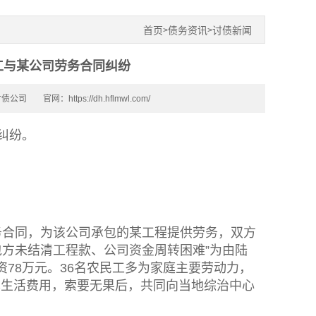
首页
债务资讯
讨债新闻
>
>
工与某公司劳务合同纠纷
讨债公司
官网：https://dh.hflmwl.com/
纠纷。
订劳务合同，为该公司承包的某工程提供劳务，双方
包方未结清工程款、公司资金周转困难”为由陆
工资78万元。36名农民工多为家庭主要劳动力，
本生活费用，索要无果后，共同向当地综治中心