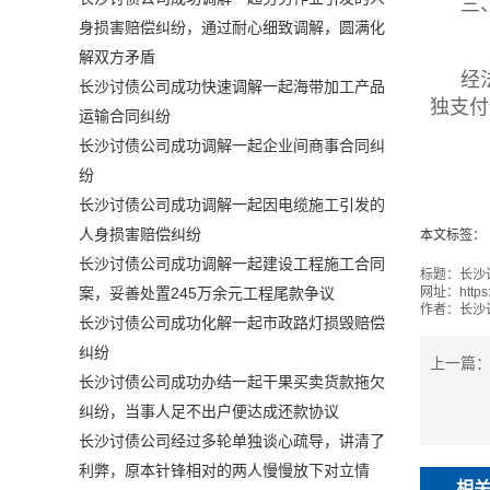
三
身损害赔偿纠纷，通过耐心细致调解，圆满化
解双方矛盾
经
长沙讨债公司成功快速调解一起海带加工产品
独支付
运输合同纠纷
长沙讨债公司成功调解一起企业间商事合同纠
纷
长沙讨债公司成功调解一起因电缆施工引发的
人身损害赔偿纠纷
本文标签：
长沙讨债公司成功调解一起建设工程施工合同
标题：
长沙
网址：
https
案，妥善处置245万余元工程尾款争议
作者：
长沙
长沙讨债公司成功化解一起市政路灯损毁赔偿
纠纷
上一篇
长沙讨债公司成功办结一起干果买卖货款拖欠
纠纷，当事人足不出户便达成还款协议
长沙讨债公司经过多轮单独谈心疏导，讲清了
利弊，原本针锋相对的两人慢慢放下对立情
相