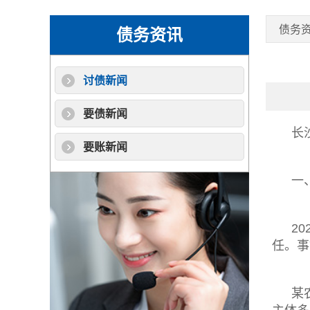
债务
债务资讯
讨债新闻
要债新闻
长
要账新闻
一
2
任。事
某