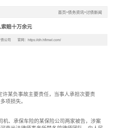
首页
债务资讯
讨债新闻
>
>
人索赔十万余元
讨债公司
官网：https://dh.hflmwl.com/
认定许某负事故主要责任，当事人承担次要责
等多项损失。
司机、承保车险的某保险公司两家被告，涉案