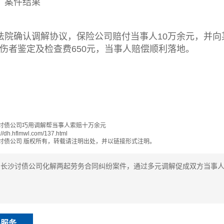
、案件结果
法院确认调解协议，保险公司赔付当事人10万余元，并向
伤者鉴定及检查费650元，当事人赔偿顺利落地。
讨债公司巧用调解帮当事人索赔十万余元
://dh.hflmwl.com/137.html
讨债公司
版权所有，转载请注明出处，并以链接形式注明。
：
长沙讨债公司化解两起劳务合同纠纷案件，通过多元调解促成双方当事
关服务