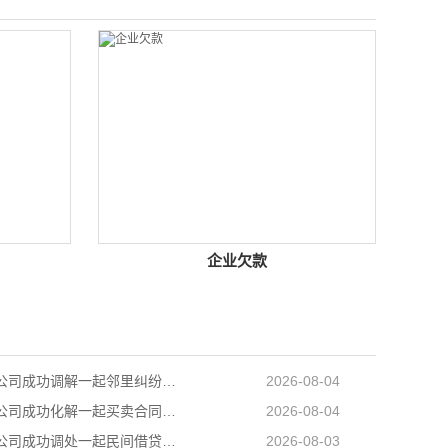
企业欠款
长沙讨债公司成功调解一起邻里纠纷，调解当日全部履行到位
2026-08-04
长沙追账公司成功化解一起买卖合同纠纷，双方当事人对案件处理结果均表示认可和满意
2026-08-04
长沙追债公司成功调处一起民间借贷纠纷，高效化解当事人矛盾，上门化解小额民间借贷纠纷
2026-08-03