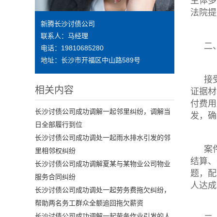
主体多
法院提
新腾长沙讨债公司
联系人：马经理
二
电话：19810685280
地址：长沙市开福区中山路589号
接
相关内容
证据材
付费用
长沙讨债公司成功调解一起邻里纠纷，调解当
发，确
日全部履行到位
长沙讨债公司成功调处一起雨水排水引发的邻
案
里相邻权纠纷
结算、
长沙讨债公司成功调解夏某与某物业公司物业
题，配
服务合同纠纷
人达成
长沙讨债公司成功调处一起劳务费拖欠纠纷，
帮助两名务工群众全额追回拖欠薪资
长沙讨债公司成功调解一起劳务作业引发的人