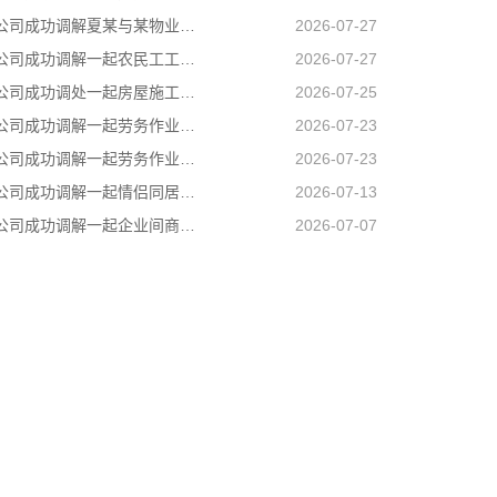
长沙讨债公司成功调解夏某与某物业公司物业服务合同纠纷
2026-07-27
长沙催账公司成功调解一起农民工工伤赔偿纠纷，承办法官坚持情理法相融，在兼顾企业经营困境的同时，全力保障受伤农民工合法权益
2026-07-27
长沙催债公司成功调处一起房屋施工遗留安全隐患引发的邻里纠纷，通过法理宣讲、耐心疏导，让邻里矛盾就地化解、邻里温情再度升温
2026-07-25
长沙讨债公司成功调解一起劳务作业引发的人身损害赔偿纠纷，通过耐心细致调解，圆满化解双方矛盾
2026-07-23
长沙要账公司成功调解一起劳务作业引发的人身损害赔偿纠纷，通过耐心细致调解，圆满化解双方矛盾
2026-07-23
长沙要债公司成功调解一起情侣同居期间因感情不和引发的健康权纠纷，有效避免纠纷升级
2026-07-13
长沙讨债公司成功调解一起企业间商事合同纠纷
2026-07-07