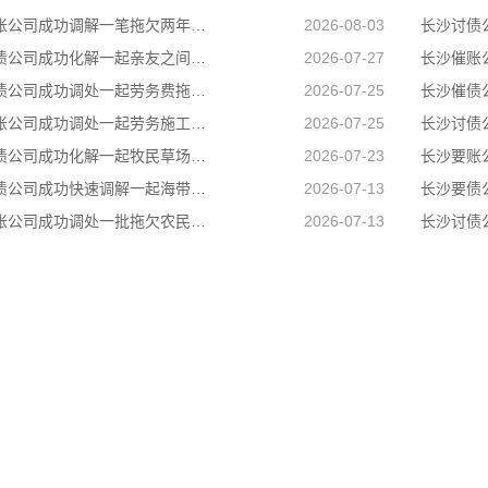
长沙收账公司成功调解一笔拖欠两年的工程款，乙公司与甲公司就300889元工程款纠纷达成分期付款协议
2026-08-03
长沙收债公司成功化解一起亲友之间的民间借贷纠纷，用司法温情弥合裂痕，让濒临破碎的亲情重回温暖轨道
2026-07-27
长沙讨债公司成功调处一起劳务费拖欠纠纷，帮助两名务工群众全额追回拖欠薪资
2026-07-25
长沙清账公司成功调处一起劳务施工人身损害赔偿纠纷，原本因误工补偿僵持不下的张某、李某二人，在司法所工作人员耐心疏导、法理释明下，自愿达成一次性赔偿协议，一场劳务矛盾顺利圆满化解
2026-07-25
长沙清债公司成功化解一起牧民草场边界邻里纠纷，有效避免矛盾升级
2026-07-23
长沙讨债公司成功快速调解一起海带加工产品运输合同纠纷
2026-07-13
长沙讨账公司成功调处一批拖欠农民工工资纠纷，让农民工不打官司就把工资要回来
2026-07-13