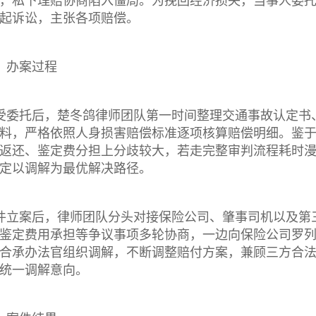
，私下理赔协商陷入僵局。为挽回经济损失，当事人委
起诉讼，主张各项赔偿。
、办案过程
受委托后，楚冬鸽律师团队第一时间整理交通事故认定书
料，严格依照人身损害赔偿标准逐项核算赔偿明细。鉴
返还、鉴定费分担上分歧较大，若走完整审判流程耗时
定以调解为最优解决路径。
件立案后，律师团队分头对接保险公司、肇事司机以及第
鉴定费用承担等争议事项多轮协商，一边向保险公司罗
合承办法官组织调解，不断调整赔付方案，兼顾三方合
统一调解意向。