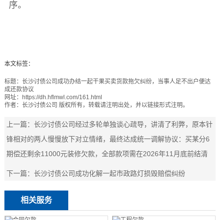
序。
本文标签：
标题：
长沙讨债公司成功办结一起干果买卖货款拖欠纠纷，当事人足不出户便达
成还款协议
网址：
https://dh.hflmwl.com/161.html
作者：
长沙讨债公司
版权所有，转载请注明出处，并以链接形式注明。
上一篇：
长沙讨债公司经过多轮单独谈心疏导，讲清了利弊，原本针
锋相对的两人慢慢放下对立情绪，最终达成统一调解协议：买某分6
期偿还剩余11000元装修欠款，全部款项需在2026年11月底前结清
下一篇：
长沙讨债公司成功化解一起市政路灯损毁赔偿纠纷
相关服务