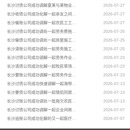
长沙讨债公司成功调解夏某与某物业公司物业服务合同纠纷
2026-07-27
长沙收债公司成功化解一起亲友之间的民间借贷纠纷，用司法温情弥合裂痕，让濒临破碎的亲情重回温暖轨道
2026-07-27
长沙催账公司成功调解一起农民工工伤赔偿纠纷，承办法官坚持情理法相融，在兼顾企业经营困境的同时，全力保障受伤农民工合法权益
2026-07-27
长沙讨债公司成功调处一起劳务费拖欠纠纷，帮助两名务工群众全额追回拖欠薪资
2026-07-25
长沙催债公司成功调处一起房屋施工遗留安全隐患引发的邻里纠纷，通过法理宣讲、耐心疏导，让邻里矛盾就地化解、邻里温情再度升温
2026-07-25
长沙清账公司成功调处一起劳务施工人身损害赔偿纠纷，原本因误工补偿僵持不下的张某、李某二人，在司法所工作人员耐心疏导、法理释明下，自愿达成一次性赔偿协议，一场劳务矛盾顺利圆满化解
2026-07-25
长沙讨债公司成功调解一起劳务作业引发的人身损害赔偿纠纷，通过耐心细致调解，圆满化解双方矛盾
2026-07-23
长沙清债公司成功化解一起牧民草场边界邻里纠纷，有效避免矛盾升级
2026-07-23
长沙要账公司成功调解一起劳务作业引发的人身损害赔偿纠纷，通过耐心细致调解，圆满化解双方矛盾
2026-07-23
长沙讨债公司成功快速调解一起海带加工产品运输合同纠纷
2026-07-13
长沙要债公司成功调解一起情侣同居期间因感情不和引发的健康权纠纷，有效避免纠纷升级
2026-07-13
长沙讨账公司成功调处一批拖欠农民工工资纠纷，让农民工不打官司就把工资要回来
2026-07-13
长沙讨债公司成功调解一起企业间商事合同纠纷
2026-07-07
长沙追账公司成功化解的又一起医疗纠纷
2026-07-07