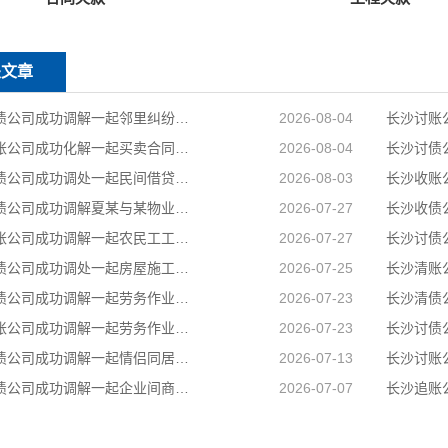
关文章
长沙讨债公司成功调解一起邻里纠纷，调解当日全部履行到位
2026-08-04
长沙追账公司成功化解一起买卖合同纠纷，双方当事人对案件处理结果均表示认可和满意
2026-08-04
长沙追债公司成功调处一起民间借贷纠纷，高效化解当事人矛盾，上门化解小额民间借贷纠纷
2026-08-03
长沙讨债公司成功调解夏某与某物业公司物业服务合同纠纷
2026-07-27
长沙催账公司成功调解一起农民工工伤赔偿纠纷，承办法官坚持情理法相融，在兼顾企业经营困境的同时，全力保障受伤农民工合法权益
2026-07-27
长沙催债公司成功调处一起房屋施工遗留安全隐患引发的邻里纠纷，通过法理宣讲、耐心疏导，让邻里矛盾就地化解、邻里温情再度升温
2026-07-25
长沙讨债公司成功调解一起劳务作业引发的人身损害赔偿纠纷，通过耐心细致调解，圆满化解双方矛盾
2026-07-23
长沙要账公司成功调解一起劳务作业引发的人身损害赔偿纠纷，通过耐心细致调解，圆满化解双方矛盾
2026-07-23
长沙要债公司成功调解一起情侣同居期间因感情不和引发的健康权纠纷，有效避免纠纷升级
2026-07-13
长沙讨债公司成功调解一起企业间商事合同纠纷
2026-07-07