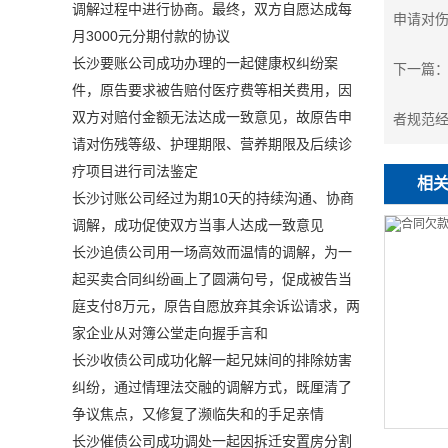
调解过程中进行协商。最终，双方自愿达成每
申请对
月3000元分期付款的协议
长沙要账公司成功办理的一起健康权纠纷案
下一篇
件，原告要求被告赔付医疗费等相关费用，因
双方对赔付金额无法达成一致意见，故原告申
者规范
请对伤残等级、护理期限、营养期限及后续诊
疗项目进行司法鉴定
相
长沙讨账公司经过为期10天的持续沟通、协商
调解，成功促使双方当事人达成一致意见
长沙追债公司用一场高效而温情的调解，为一
起买卖合同纠纷画上了圆满句号，促成被告当
庭支付8万元，原告自愿放弃其余诉讼请求，两
家企业从对簿公堂走向握手言和
长沙收债公司成功化解一起兄妹间的排除妨害
纠纷，通过情理法交融的调解方式，既厘清了
争议焦点，又修复了濒临失和的手足亲情
长沙催债公司成功调处一起因拆迁安置房分割