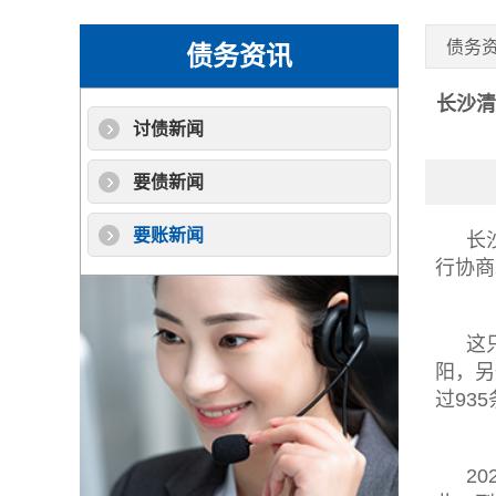
债务
债务资讯
长沙清
讨债新闻
要债新闻
要账新闻
长
行协商
这
阳，另
过93
2