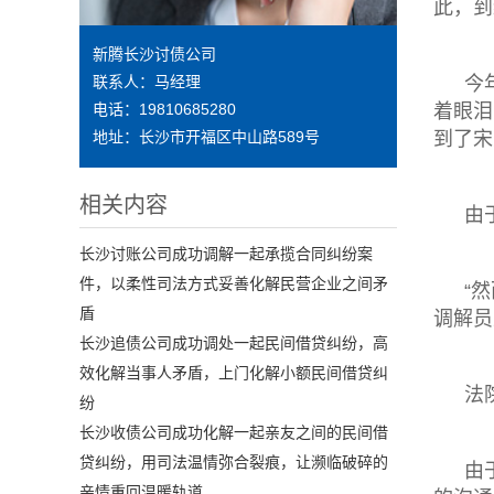
此，到
新腾长沙讨债公司
今
联系人：马经理
着眼泪
电话：19810685280
到了宋
地址：长沙市开福区中山路589号
相关内容
由
长沙讨账公司成功调解一起承揽合同纠纷案
件，以柔性司法方式妥善化解民营企业之间矛
“
盾
调解员
长沙追债公司成功调处一起民间借贷纠纷，高
效化解当事人矛盾，上门化解小额民间借贷纠
法
纷
长沙收债公司成功化解一起亲友之间的民间借
贷纠纷，用司法温情弥合裂痕，让濒临破碎的
由
亲情重回温暖轨道