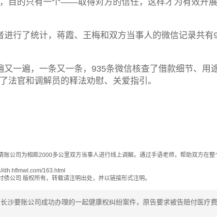
，目的只有一个——取得对方的信任，这样才为有效开
者进行了统计，蒋霞、王梅和双方当事人的微信记录共有9
遍又一遍，一条又一条，935条微信核查了借款细节、用
了法官和调解员的释法劝慰、关爱指引。
清账公司为相距2000多公里双方当事人进行线上调解。通过手语老师，帮助双方在整
://dh.hflmwl.com/163.html
讨债公司
版权所有，转载请注明出处，并以链接形式注明。
：
长沙要账公司成功办理的一起健康权纠纷案件，原告要求被告赔付医疗