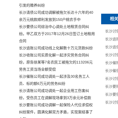
引发的赡养纠纷
长沙清债公司成功调解被拖欠长达十六年的40
相
余万元桃款顺利发放到150户桃农手中
长沙要债公司综治中心调处土地租赁合同纠
纷。甲乙双方于2017年12月26日签订土地租用
合同
长沙追账公司成功线上化解数十万元货款纠纷
长沙收账公司实质化解一起涉灾劳务合同纠
纷，原告徐某等7名农民工被拖欠的113206元
劳务工资当场全额受偿
长沙催账公司成功调处一起涉及30名务工人
员、标的额6万元的劳务纠纷
长沙清账公司成功调处一起企业用工伤害纠
纷，受伤员工在调解现场拿到3万余元补偿款
长沙要账公司成功调解一起保险人代位求偿权
纠纷案件，圆满化解双方矛盾，实现案结事了