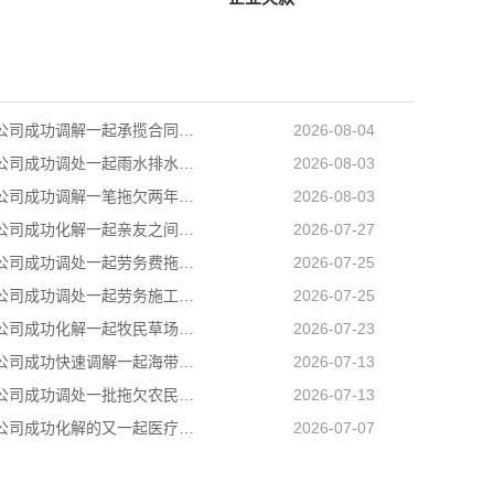
长沙讨账公司成功调解一起承揽合同纠纷案件，以柔性司法方式妥善化解民营企业之间矛盾
2026-08-04
长沙讨债公司成功调处一起雨水排水引发的邻里相邻权纠纷
2026-08-03
长沙收账公司成功调解一笔拖欠两年的工程款，乙公司与甲公司就300889元工程款纠纷达成分期付款协议
2026-08-03
长沙收债公司成功化解一起亲友之间的民间借贷纠纷，用司法温情弥合裂痕，让濒临破碎的亲情重回温暖轨道
2026-07-27
长沙讨债公司成功调处一起劳务费拖欠纠纷，帮助两名务工群众全额追回拖欠薪资
2026-07-25
长沙清账公司成功调处一起劳务施工人身损害赔偿纠纷，原本因误工补偿僵持不下的张某、李某二人，在司法所工作人员耐心疏导、法理释明下，自愿达成一次性赔偿协议，一场劳务矛盾顺利圆满化解
2026-07-25
长沙清债公司成功化解一起牧民草场边界邻里纠纷，有效避免矛盾升级
2026-07-23
长沙讨债公司成功快速调解一起海带加工产品运输合同纠纷
2026-07-13
长沙讨账公司成功调处一批拖欠农民工工资纠纷，让农民工不打官司就把工资要回来
2026-07-13
长沙追账公司成功化解的又一起医疗纠纷
2026-07-07