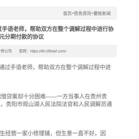
首页
债务资讯
要账新闻
>
>
通过手语老师，帮助双方在整个调解过程中进行协
0元分期付款的协议
讨债公司
官网：https://dh.hflmwl.com/
。通过手语老师，帮助双方在整个调解过程中进
起借贷案却十分困难——一方当事人在贵州贵
而，贵阳市观山湖人民法院法官和人民调解员通
邱先生经营一家小修理铺，但生意一直不好。因