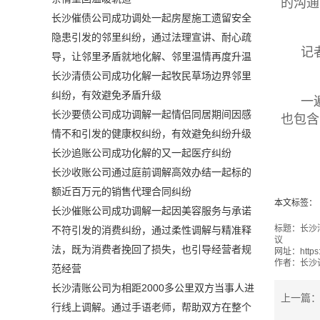
的沟通
长沙催债公司成功调处一起房屋施工遗留安全
隐患引发的邻里纠纷，通过法理宣讲、耐心疏
记
导，让邻里矛盾就地化解、邻里温情再度升温
长沙清债公司成功化解一起牧民草场边界邻里
纠纷，有效避免矛盾升级
一
长沙要债公司成功调解一起情侣同居期间因感
也包含
情不和引发的健康权纠纷，有效避免纠纷升级
长沙追账公司成功化解的又一起医疗纠纷
长沙收账公司通过庭前调解高效办结一起标的
额近百万元的销售代理合同纠纷
本文标签：
长沙催账公司成功调解一起因美容服务与承诺
标题：
长沙
不符引发的消费纠纷，通过柔性调解与精准释
议
法，既为消费者挽回了损失，也引导经营者规
网址：
https
作者：
长沙
范经营
长沙清账公司为相距2000多公里双方当事人进
上一篇
行线上调解。通过手语老师，帮助双方在整个