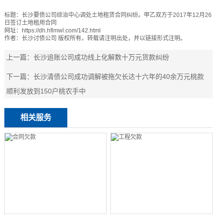
标题：
长沙要债公司综治中心调处土地租赁合同纠纷。甲乙双方于2017年12月26
日签订土地租用合同
网址：
https://dh.hflmwl.com/142.html
作者：
长沙讨债公司
版权所有，转载请注明出处，并以链接形式注明。
上一篇：
长沙追账公司成功线上化解数十万元货款纠纷
下一篇：
长沙清债公司成功调解被拖欠长达十六年的40余万元桃款
顺利发放到150户桃农手中
相关服务