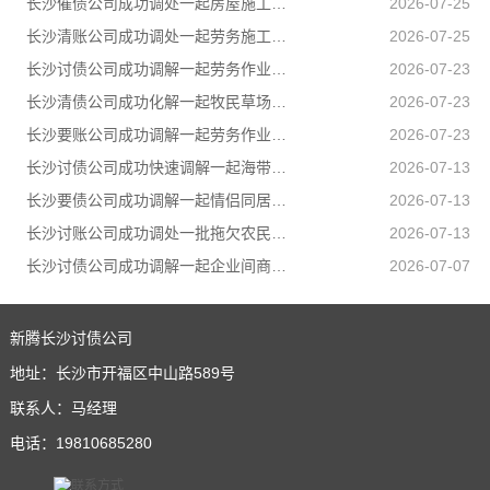
长沙催债公司成功调处一起房屋施工遗留安全隐患引发的邻里纠纷，通过法理宣讲、耐心疏导，让邻里矛盾就地化解、邻里温情再度升温
2026-07-25
长沙清账公司成功调处一起劳务施工人身损害赔偿纠纷，原本因误工补偿僵持不下的张某、李某二人，在司法所工作人员耐心疏导、法理释明下，自愿达成一次性赔偿协议，一场劳务矛盾顺利圆满化解
2026-07-25
长沙讨债公司成功调解一起劳务作业引发的人身损害赔偿纠纷，通过耐心细致调解，圆满化解双方矛盾
2026-07-23
长沙清债公司成功化解一起牧民草场边界邻里纠纷，有效避免矛盾升级
2026-07-23
长沙要账公司成功调解一起劳务作业引发的人身损害赔偿纠纷，通过耐心细致调解，圆满化解双方矛盾
2026-07-23
长沙讨债公司成功快速调解一起海带加工产品运输合同纠纷
2026-07-13
长沙要债公司成功调解一起情侣同居期间因感情不和引发的健康权纠纷，有效避免纠纷升级
2026-07-13
长沙讨账公司成功调处一批拖欠农民工工资纠纷，让农民工不打官司就把工资要回来
2026-07-13
长沙讨债公司成功调解一起企业间商事合同纠纷
2026-07-07
新腾长沙讨债公司
地址：长沙市开福区中山路589号
联系人：马经理
电话：19810685280