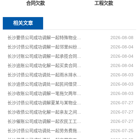
合同欠款
工程欠款
相关文章
长沙要债公司成功调解一起特殊物业纠纷
2026-08-08
长沙讨债公司成功调解一起邻里纠纷，调解当日全部履行到位
2026-08-04
长沙讨账公司成功调解一起承揽合同纠纷案件，以柔性司法方式妥善化解民营企业之间矛盾
2026-08-04
长沙追账公司成功化解一起买卖合同纠纷，双方当事人对案件处理结果均表示认可和满意
2026-08-04
长沙讨债公司成功调处一起雨水排水引发的邻里相邻权纠纷
2026-08-03
长沙追债公司成功调处一起民间借贷纠纷，高效化解当事人矛盾，上门化解小额民间借贷纠纷
2026-08-03
长沙收账公司成功调解一笔拖欠两年的工程款，乙公司与甲公司就300889元工程款纠纷达成分期付款协议
2026-08-03
长沙讨债公司成功调解夏某与某物业公司物业服务合同纠纷
2026-07-27
长沙收债公司成功化解一起亲友之间的民间借贷纠纷，用司法温情弥合裂痕，让濒临破碎的亲情重回温暖轨道
2026-07-27
长沙催账公司成功调解一起农民工工伤赔偿纠纷，承办法官坚持情理法相融，在兼顾企业经营困境的同时，全力保障受伤农民工合法权益
2026-07-27
长沙讨债公司成功调处一起劳务费拖欠纠纷，帮助两名务工群众全额追回拖欠薪资
2026-07-25