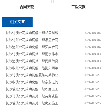
合同欠款
工程欠款
相关文章
长沙讨债公司成功调解一起邻里纠纷，调解当日全部履行到位
2026-08-04
长沙讨账公司成功调解一起承揽合同纠纷案件，以柔性司法方式妥善化解民营企业之间矛盾
2026-08-04
长沙追账公司成功化解一起买卖合同纠纷，双方当事人对案件处理结果均表示认可和满意
2026-08-04
长沙讨债公司成功调处一起雨水排水引发的邻里相邻权纠纷
2026-08-03
长沙追债公司成功调处一起民间借贷纠纷，高效化解当事人矛盾，上门化解小额民间借贷纠纷
2026-08-03
长沙收账公司成功调解一笔拖欠两年的工程款，乙公司与甲公司就300889元工程款纠纷达成分期付款协议
2026-08-03
长沙讨债公司成功调解夏某与某物业公司物业服务合同纠纷
2026-07-27
长沙收债公司成功化解一起亲友之间的民间借贷纠纷，用司法温情弥合裂痕，让濒临破碎的亲情重回温暖轨道
2026-07-27
长沙催账公司成功调解一起农民工工伤赔偿纠纷，承办法官坚持情理法相融，在兼顾企业经营困境的同时，全力保障受伤农民工合法权益
2026-07-27
长沙讨债公司成功调处一起劳务费拖欠纠纷，帮助两名务工群众全额追回拖欠薪资
2026-07-25
长沙催债公司成功调处一起房屋施工遗留安全隐患引发的邻里纠纷，通过法理宣讲、耐心疏导，让邻里矛盾就地化解、邻里温情再度升温
2026-07-25