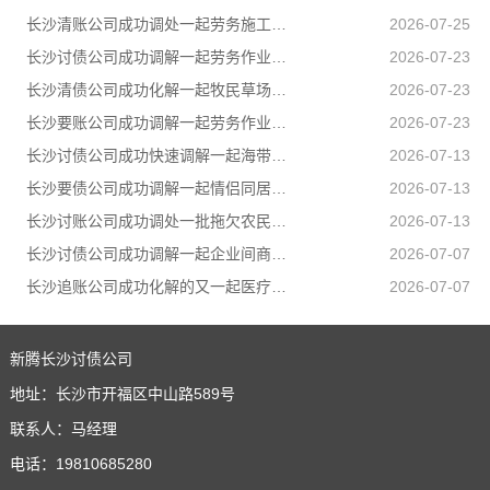
长沙清账公司成功调处一起劳务施工人身损害赔偿纠纷，原本因误工补偿僵持不下的张某、李某二人，在司法所工作人员耐心疏导、法理释明下，自愿达成一次性赔偿协议，一场劳务矛盾顺利圆满化解
2026-07-25
长沙讨债公司成功调解一起劳务作业引发的人身损害赔偿纠纷，通过耐心细致调解，圆满化解双方矛盾
2026-07-23
长沙清债公司成功化解一起牧民草场边界邻里纠纷，有效避免矛盾升级
2026-07-23
长沙要账公司成功调解一起劳务作业引发的人身损害赔偿纠纷，通过耐心细致调解，圆满化解双方矛盾
2026-07-23
长沙讨债公司成功快速调解一起海带加工产品运输合同纠纷
2026-07-13
长沙要债公司成功调解一起情侣同居期间因感情不和引发的健康权纠纷，有效避免纠纷升级
2026-07-13
长沙讨账公司成功调处一批拖欠农民工工资纠纷，让农民工不打官司就把工资要回来
2026-07-13
长沙讨债公司成功调解一起企业间商事合同纠纷
2026-07-07
长沙追账公司成功化解的又一起医疗纠纷
2026-07-07
新腾长沙讨债公司
地址：长沙市开福区中山路589号
联系人：马经理
电话：19810685280