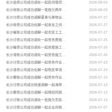
长沙追债公司成功调处一起民间借贷纠纷，高效化解当事人矛盾，上门化解小额民间借贷纠纷
2026-08-03
长沙收账公司成功调解一笔拖欠两年的工程款，乙公司与甲公司就300889元工程款纠纷达成分期付款协议
2026-08-03
长沙讨债公司成功调解夏某与某物业公司物业服务合同纠纷
2026-07-27
长沙收债公司成功化解一起亲友之间的民间借贷纠纷，用司法温情弥合裂痕，让濒临破碎的亲情重回温暖轨道
2026-07-27
长沙催账公司成功调解一起农民工工伤赔偿纠纷，承办法官坚持情理法相融，在兼顾企业经营困境的同时，全力保障受伤农民工合法权益
2026-07-27
长沙讨债公司成功调处一起劳务费拖欠纠纷，帮助两名务工群众全额追回拖欠薪资
2026-07-25
长沙催债公司成功调处一起房屋施工遗留安全隐患引发的邻里纠纷，通过法理宣讲、耐心疏导，让邻里矛盾就地化解、邻里温情再度升温
2026-07-25
长沙清账公司成功调处一起劳务施工人身损害赔偿纠纷，原本因误工补偿僵持不下的张某、李某二人，在司法所工作人员耐心疏导、法理释明下，自愿达成一次性赔偿协议，一场劳务矛盾顺利圆满化解
2026-07-25
长沙讨债公司成功调解一起劳务作业引发的人身损害赔偿纠纷，通过耐心细致调解，圆满化解双方矛盾
2026-07-23
长沙清债公司成功化解一起牧民草场边界邻里纠纷，有效避免矛盾升级
2026-07-23
长沙要账公司成功调解一起劳务作业引发的人身损害赔偿纠纷，通过耐心细致调解，圆满化解双方矛盾
2026-07-23
长沙讨债公司成功快速调解一起海带加工产品运输合同纠纷
2026-07-13
长沙要债公司成功调解一起情侣同居期间因感情不和引发的健康权纠纷，有效避免纠纷升级
2026-07-13
长沙讨账公司成功调处一批拖欠农民工工资纠纷，让农民工不打官司就把工资要回来
2026-07-13
长沙讨债公司成功调解一起企业间商事合同纠纷
2026-07-07