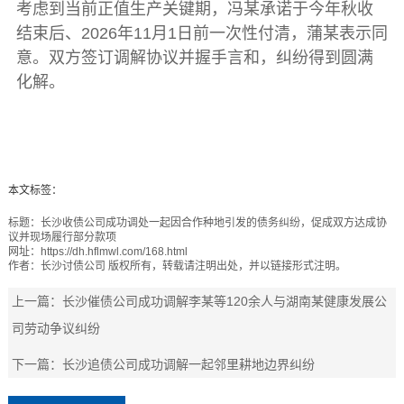
考虑到当前正值生产关键期，冯某承诺于今年秋收
结束后、2026年11月1日前一次性付清，蒲某表示同
意。双方签订调解协议并握手言和，纠纷得到圆满
化解。
本文标签：
标题：
长沙收债公司成功调处一起因合作种地引发的债务纠纷，促成双方达成协
议并现场履行部分款项
网址：
https://dh.hflmwl.com/168.html
作者：
长沙讨债公司
版权所有，转载请注明出处，并以链接形式注明。
上一篇：
长沙催债公司成功调解李某等120余人与湖南某健康发展公
司劳动争议纠纷
下一篇：
长沙追债公司成功调解一起邻里耕地边界纠纷