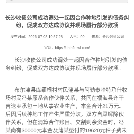
长沙收债公司成功调处一起因合作种地引发的债务纠
纷，促成双方达成协议并现场履行部分款项
发布时间：2026-07-03 10:57:28
人气：90
来源：长沙讨债公司
官网：https://dh.hflmwl.com/
长沙收债公司
成功调处一起因合作种地引发的债
务纠纷，促成双方达成协议并现场履行部分款项。
布尔津县库缅根村村民蒲某与阿勒泰哈特尕什牧
场村民冯某原系合作伙伴关系，共同在福海县齐干
吉迭乡承包土地从事农业生产，本金合计21万元。
后因后续种地工作产生严重分歧，双方自愿解除伙
伴关系，但在清算合作账目、交割剩余资金时，冯
某尚有30000元本金及蒲某垫付的19620元种子费未