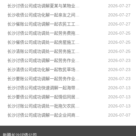
长沙讨债公司成功调解夏某与某物业公司物业服务合同纠纷
2026-07-27
长沙收债公司成功化解一起亲友之间的民间借贷纠纷，用司法温情弥合裂痕，让濒临破碎的亲情重回温暖轨道
2026-07-27
长沙催账公司成功调解一起农民工工伤赔偿纠纷，承办法官坚持情理法相融，在兼顾企业经营困境的同时，全力保障受伤农民工合法权益
2026-07-27
长沙讨债公司成功调处一起劳务费拖欠纠纷，帮助两名务工群众全额追回拖欠薪资
2026-07-25
长沙催债公司成功调处一起房屋施工遗留安全隐患引发的邻里纠纷，通过法理宣讲、耐心疏导，让邻里矛盾就地化解、邻里温情再度升温
2026-07-25
长沙清账公司成功调处一起劳务施工人身损害赔偿纠纷，原本因误工补偿僵持不下的张某、李某二人，在司法所工作人员耐心疏导、法理释明下，自愿达成一次性赔偿协议，一场劳务矛盾顺利圆满化解
2026-07-25
长沙讨债公司成功调解一起劳务作业引发的人身损害赔偿纠纷，通过耐心细致调解，圆满化解双方矛盾
2026-07-23
长沙清债公司成功化解一起牧民草场边界邻里纠纷，有效避免矛盾升级
2026-07-23
长沙要账公司成功调解一起劳务作业引发的人身损害赔偿纠纷，通过耐心细致调解，圆满化解双方矛盾
2026-07-23
长沙讨债公司成功快速调解一起海带加工产品运输合同纠纷
2026-07-13
长沙要债公司成功调解一起情侣同居期间因感情不和引发的健康权纠纷，有效避免纠纷升级
2026-07-13
长沙讨账公司成功调处一批拖欠农民工工资纠纷，让农民工不打官司就把工资要回来
2026-07-13
长沙讨债公司成功调解一起企业间商事合同纠纷
2026-07-07
新腾长沙讨债公司