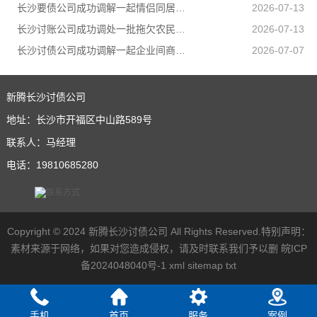
长沙要债公司成功调解一起情侣同居期间因感情不和引发的健康权纠纷，有效避免纠纷升级
2026-07-13
长沙讨账公司成功调处一批拖欠农民工工资纠纷，让农民工不打官司就把工资要回来
2026-07-13
长沙讨债公司成功调解一起企业间商事合同纠纷
2026-07-07
新腾长沙讨债公司
地址：长沙市开福区中山路589号
联系人：马经理
电话：19810685280
Copyright © 2024 新腾长沙讨债公司 All Rights Reserved.特别声明：
素材来源于网络，如果对您造成侵权，请及时联系我们予以删
皖ICP
备2024048040号-1
xml
sitemap
txt
手机
首页
服务
案例