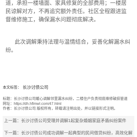
道，承担一楼墙面、家具修复的全部费用；一楼居
民谅解对方，不再追究额外责任。社区全程跟进监
督维修施工，确保漏水问题彻底解决。
此次调解秉持法理与温情结合，妥善化解漏水纠
纷。
长沙讨债公司
本文标签：
标题：
长沙讨债公司暖心调解邻里漏水纠纷，二楼住户负责彻底维修破损管道
网址：
https://dh.hflmwl.com/47.html
作者：
长沙讨债公司
版权所有，转载请注明出处，并以链接形式注明。
上一篇：
长沙讨债公司受理并调解1起复杂婚姻家庭矛盾纠纷案件
下一篇：
长沙讨债公司成功调解一起典型的民间借贷纠纷，高效化解