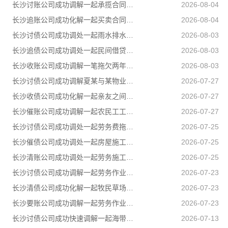
长沙讨账公司成功调解一起承揽合同纠纷案件，以柔性司法方式妥善化解民营企业之间矛盾
2026-08-04
长沙追账公司成功化解一起买卖合同纠纷，双方当事人对案件处理结果均表示认可和满意
2026-08-04
长沙讨债公司成功调处一起雨水排水引发的邻里相邻权纠纷
2026-08-03
长沙追债公司成功调处一起民间借贷纠纷，高效化解当事人矛盾，上门化解小额民间借贷纠纷
2026-08-03
长沙收账公司成功调解一笔拖欠两年的工程款，乙公司与甲公司就300889元工程款纠纷达成分期付款协议
2026-08-03
长沙讨债公司成功调解夏某与某物业公司物业服务合同纠纷
2026-07-27
长沙收债公司成功化解一起亲友之间的民间借贷纠纷，用司法温情弥合裂痕，让濒临破碎的亲情重回温暖轨道
2026-07-27
长沙催账公司成功调解一起农民工工伤赔偿纠纷，承办法官坚持情理法相融，在兼顾企业经营困境的同时，全力保障受伤农民工合法权益
2026-07-27
长沙讨债公司成功调处一起劳务费拖欠纠纷，帮助两名务工群众全额追回拖欠薪资
2026-07-25
长沙催债公司成功调处一起房屋施工遗留安全隐患引发的邻里纠纷，通过法理宣讲、耐心疏导，让邻里矛盾就地化解、邻里温情再度升温
2026-07-25
长沙清账公司成功调处一起劳务施工人身损害赔偿纠纷，原本因误工补偿僵持不下的张某、李某二人，在司法所工作人员耐心疏导、法理释明下，自愿达成一次性赔偿协议，一场劳务矛盾顺利圆满化解
2026-07-25
长沙讨债公司成功调解一起劳务作业引发的人身损害赔偿纠纷，通过耐心细致调解，圆满化解双方矛盾
2026-07-23
长沙清债公司成功化解一起牧民草场边界邻里纠纷，有效避免矛盾升级
2026-07-23
长沙要账公司成功调解一起劳务作业引发的人身损害赔偿纠纷，通过耐心细致调解，圆满化解双方矛盾
2026-07-23
长沙讨债公司成功快速调解一起海带加工产品运输合同纠纷
2026-07-13