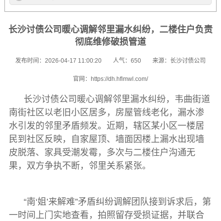
长沙讨债公司暖心调解邻里漏水纠纷，二楼住户负责
彻底维修破损管道
发布时间：2026-04-17 11:00:20
人气：650
来源：长沙讨债公司
官网：https://dh.hflmwl.com/
长沙讨债公司
暖心调解邻里漏水纠纷，韦曲街道
南街社区以老旧小区居多，房屋管线老化，漏水渗
水引发的邻里矛盾频发。近期，辖区某小区一楼居
民到社区反映，自家屋顶、墙面因楼上漏水出现墙
皮脱落、家具受潮发霉，多次与二楼住户沟通无
果，双方争执不断，邻里关系紧张。
“南‘姐’来解难”矛盾纠纷调解团队接到诉求后，第
一时间上门实地查看，拍照留存受损证据，并联合