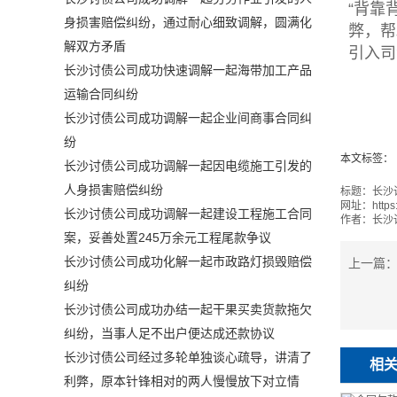
“背靠
身损害赔偿纠纷，通过耐心细致调解，圆满化
弊，帮
解双方矛盾
引入司
长沙讨债公司成功快速调解一起海带加工产品
运输合同纠纷
长沙讨债公司成功调解一起企业间商事合同纠
纷
本文标签：
长沙讨债公司成功调解一起因电缆施工引发的
人身损害赔偿纠纷
标题：
长沙
网址：
https
长沙讨债公司成功调解一起建设工程施工合同
作者：
长沙
案，妥善处置245万余元工程尾款争议
长沙讨债公司成功化解一起市政路灯损毁赔偿
上一篇
纠纷
长沙讨债公司成功办结一起干果买卖货款拖欠
纠纷，当事人足不出户便达成还款协议
长沙讨债公司经过多轮单独谈心疏导，讲清了
相
利弊，原本针锋相对的两人慢慢放下对立情