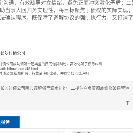
背”沟通，有效疏导对立情绪，避免正面冲突激化矛盾；
助当事人回归务实理性，将目标聚焦于债权的实际实现
法确认程序，既保障了调解协议的强制执行力，又打消
长沙讨债公司
讨债公司成功调解一起典型的民间借贷纠纷，高效化解了债务纠纷
://dh.hflmwl.com/48.html
讨债公司
版权所有，转载请注明出处，并以链接形式注明。
：
长沙讨债公司暖心调解邻里漏水纠纷，二楼住户负责彻底维修破损管道
下
关服务