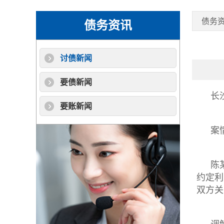
债务
债务资讯
讨债新闻
要债新闻
长
要账新闻
案
陈
约定利
双方关