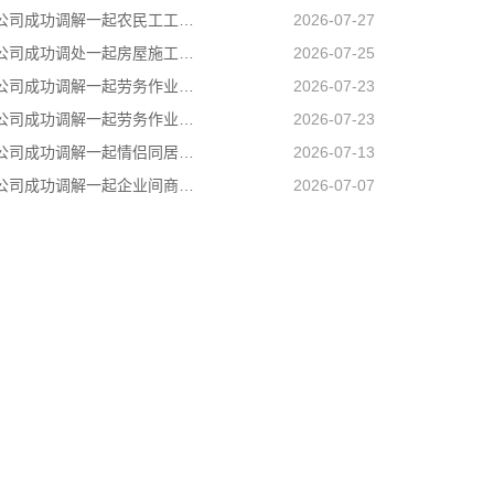
长沙催账公司成功调解一起农民工工伤赔偿纠纷，承办法官坚持情理法相融，在兼顾企业经营困境的同时，全力保障受伤农民工合法权益
2026-07-27
长沙催债公司成功调处一起房屋施工遗留安全隐患引发的邻里纠纷，通过法理宣讲、耐心疏导，让邻里矛盾就地化解、邻里温情再度升温
2026-07-25
长沙讨债公司成功调解一起劳务作业引发的人身损害赔偿纠纷，通过耐心细致调解，圆满化解双方矛盾
2026-07-23
长沙要账公司成功调解一起劳务作业引发的人身损害赔偿纠纷，通过耐心细致调解，圆满化解双方矛盾
2026-07-23
长沙要债公司成功调解一起情侣同居期间因感情不和引发的健康权纠纷，有效避免纠纷升级
2026-07-13
长沙讨债公司成功调解一起企业间商事合同纠纷
2026-07-07