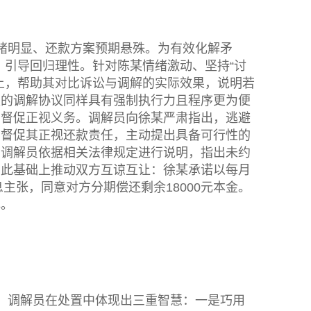
绪明显、还款方案预期悬殊。为有效化解矛
通，引导回归理性。针对陈某情绪激动、坚持“讨
上，帮助其对比诉讼与调解的实际效果，说明若
认的调解协议同样具有强制执行力且程序更为便
，督促正视义务。调解员向徐某严肃指出，逃避
，督促其正视还款责任，主动提出具备可行性的
，调解员依据相关法律规定进行说明，指出未约
在此基础上推动双方互谅互让：徐某承诺以每月
主张，同意对方分期偿还剩余18000元本金。
解。
。调解员在处置中体现出三重智慧：一是巧用