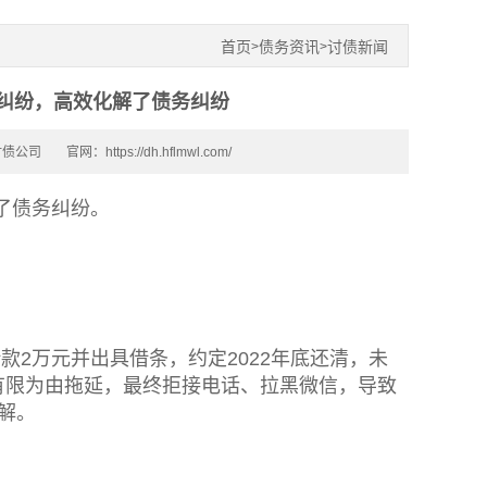
首页
债务资讯
讨债新闻
>
>
纠纷，高效化解了债务纠纷
讨债公司
官网：https://dh.hflmwl.com/
了债务纠纷。
借款2万元并出具借条，约定2022年底还清，未
入有限为由拖延，最终拒接电话、拉黑微信，导致
解。