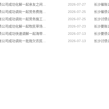
长沙收债公司成功化解一起亲友之间的民间借贷纠纷，用司法温情弥合裂痕，让濒临破碎的亲情重回温暖轨道
2026-07-27
长沙讨债公司成功调处一起劳务费拖欠纠纷，帮助两名务工群众全额追回拖欠薪资
2026-07-25
长沙清账公司成功调处一起劳务施工人身损害赔偿纠纷，原本因误工补偿僵持不下的张某、李某二人，在司法所工作人员耐心疏导、法理释明下，自愿达成一次性赔偿协议，一场劳务矛盾顺利圆满化解
2026-07-25
长沙清债公司成功化解一起牧民草场边界邻里纠纷，有效避免矛盾升级
2026-07-23
长沙讨债公司成功快速调解一起海带加工产品运输合同纠纷
2026-07-13
长沙讨账公司成功调处一批拖欠农民工工资纠纷，让农民工不打官司就把工资要回来
2026-07-13