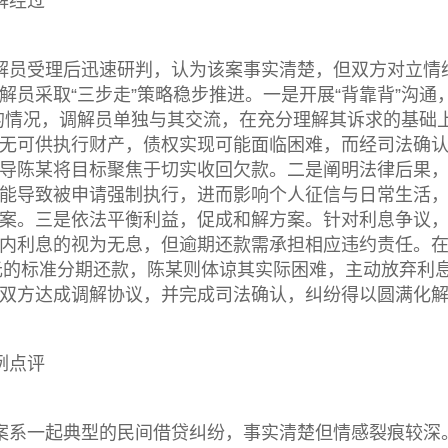
解经过
解员受理后迅速研判，认为该案事实清楚，但双方对立情
解员采取“三步走”策略稳步推进。一是开展“背靠背”沟
的情况，调解员单独与其交流，在充分理解其诉求的基础
无可供执行财产，债权实现可能面临困难，而经司法确
导陈某将目标聚焦于切实收回欠款。二是阐明法律后果
能导致被申请强制执行，进而影响个人征信与日常生活
案。三是依法平衡利益，促成和解方案。针对利息争议
内利息的视为无息，但逾期还款需承担相应违约责任。
0元的标准分期还款，陈某则体谅其实际困难，主动放弃利息
双方达成调解协议，并完成司法确认，纠纷得以圆满化
例点评
案系一起典型的民间借贷纠纷，事实清楚但情感裂痕较深