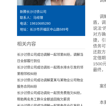
调
新腾长沙讨债公司
调
联系人：马经理
盾，调
电话：19810685280
说法”
地址：长沙市开福区中山路589号
对方确
捷，引
相关内容
债务可
还款方
长沙讨债公司成功调解一起邻里纠纷，调解当
定借期
日全部履行到位
150
长沙讨债公司成功调处一起雨水排水引发的邻
最终，
里相邻权纠纷
长沙讨债公司成功调解夏某与某物业公司物业
案
服务合同纠纷
长沙讨债公司成功调处一起劳务费拖欠纠纷，
帮助两名务工群众全额追回拖欠薪资
本
长沙讨债公司成功调解一起劳务作业引发的人