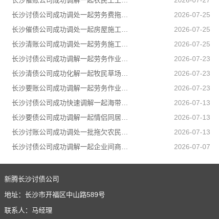
长沙催账公司成功调解一起农民工工伤赔偿纠纷，承办法官坚持情理法相融，在兼顾企业经营困境的同时，全力保障受伤农民工合法权益
2026-07-27
长沙讨债公司成功调处一起劳务费拖欠纠纷，帮助两名务工群众全额追回拖欠薪资
2026-07-25
长沙催债公司成功调处一起房屋施工遗留安全隐患引发的邻里纠纷，通过法理宣讲、耐心疏导，让邻里矛盾就地化解、邻里温情再度升温
2026-07-25
长沙清账公司成功调处一起劳务施工人身损害赔偿纠纷，原本因误工补偿僵持不下的张某、李某二人，在司法所工作人员耐心疏导、法理释明下，自愿达成一次性赔偿协议，一场劳务矛盾顺利圆满化解
2026-07-25
长沙讨债公司成功调解一起劳务作业引发的人身损害赔偿纠纷，通过耐心细致调解，圆满化解双方矛盾
2026-07-23
长沙清债公司成功化解一起牧民草场边界邻里纠纷，有效避免矛盾升级
2026-07-23
长沙要账公司成功调解一起劳务作业引发的人身损害赔偿纠纷，通过耐心细致调解，圆满化解双方矛盾
2026-07-23
长沙讨债公司成功快速调解一起海带加工产品运输合同纠纷
2026-07-13
长沙要债公司成功调解一起情侣同居期间因感情不和引发的健康权纠纷，有效避免纠纷升级
2026-07-13
长沙讨账公司成功调处一批拖欠农民工工资纠纷，让农民工不打官司就把工资要回来
2026-07-13
长沙讨债公司成功调解一起企业间商事合同纠纷
2026-07-07
新腾长沙讨债公司
地址：长沙市开福区中山路589号
联系人：马经理